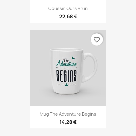
Coussin Ours Brun
22,68 €
favorite_border
Mug The Adventure Begins
14,28 €